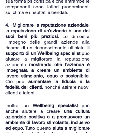
sua forma psico/fisica e che entrambe le 
componenti sono fattori predominanti 
sul clima e i risultati aziendali. 
4.  Migliorare la reputazione aziendale
: 
la reputazione di un'azienda è uno dei 
suoi beni più preziosi
. Lo dimostra 
l'impegno delle grandi aziende alla 
ricerca di un riconoscimento ufficiale. 
Il 
supporto di un Wellbeing specialist
 può 
aiutare a migliorare la reputazione 
aziendale 
mostrando che l'azienda è 
impegnata a creare un ambiente di 
lavoro stimolante, equo e sostenibile
. 
Ciò può 
aumentare la fiducia e la 
fedeltà dei clienti
, nonché attirare nuovi 
clienti e talenti.
Inoltre, un 
Wellbeing specialist
 può 
anche aiutare a creare 
una cultura 
aziendale positiva e a promuovere un 
ambiente di lavoro stimolante, inclusivo 
ed equo
. Tutto questo 
aiuta a migliorare 