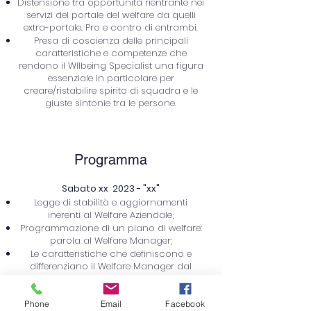
Distensione tra opportunità rientrante nei
servizi del portale del welfare da quelli
extra-portale. Pro e contro di entrambi.
Presa di coscienza delle principali
caratteristiche e competenze che
rendono il Wllbeing Specialist una figura
essenziale in particolare per
creare/ristabilire spirito di squadra e le
giuste sintonie tra le persone.
Programma
Sabato xx 2023 - "xx"
Legge di stabilità e aggiornamenti
inerenti al Welfare Aziendale;
Programmazione di un piano di welfare:
parola al Welfare Manager;
Le caratteristiche che definiscono e
differenziano il Welfare Manager dal
Wellbeing Specialist;
Panoramica sulle possibilità di indagine
come analisi di clima;
Phone
Email
Facebook