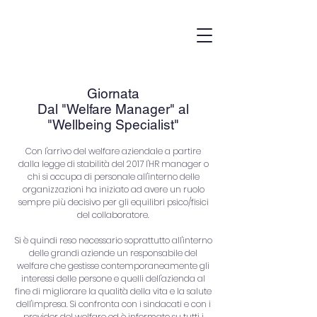
Giornata
Dal "Welfare Manager" al
"Wellbeing Specialist"
Con l'arrivo del welfare aziendale a partire
dalla legge di stabilità del 2017 l'HR manager o
chi si occupa di personale all'interno delle
organizzazioni ha iniziato ad avere un ruolo
sempre più decisivo per gli equilibri psico/fisici
del collaboratore.
Si è quindi reso necessario soprattutto all'interno
delle grandi aziende un responsabile del
welfare che gestisse contemporaneamente gli
interessi delle persone e quelli dell'azienda al
fine di migliorare la qualità della vita e la salute
dell'impresa. Si confronta con i sindacati e con i
provider del welfare ed è informato su tutti i