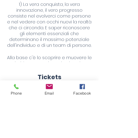
1) La vera conquista, la vera
innovazione, il vero progresso
consiste nel evolverci come persone
e nel vedere con occhi nuovi la realtà
che ci circonda. E saper riconoscere
gli elementi essenziali che
determinano il massimo potenziale
dell'individuo e di un team di persone.
Alla base c'è lo scoprire e muovere le
priorità per una vita attiva, in salute,
piena e gratificante.
È prima di tutto un percorso di
Tickets
crescita personale dove ci sarà
modo di mettere in pratica quello che
verrà compreso.
Phone
Email
Facebook
Vendita terminata
La parola chiave è
#scoperta
e per
arrivarci in tempi relativamente brevi
Tipo di biglietto
abbiamo pensato ad un'Alta
7 Moduli
Formazione ad hoc per chi già lavora
nelle organizzazioni o per chi
Scopri di più
vorrebbe farlo in quanto questo
mondo lo appassiona.