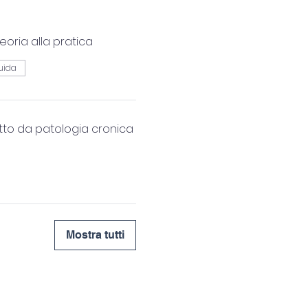
teoria alla pratica
uida
tto da patologia cronica
Mostra tutti