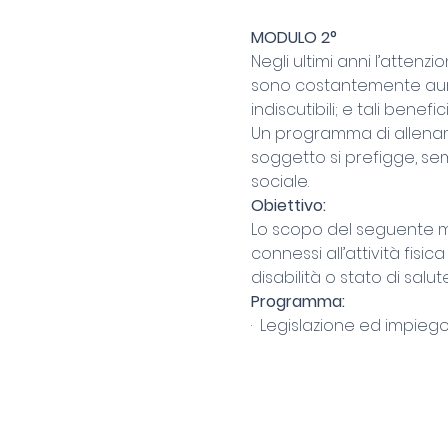
MODULO 2° 
Negli ultimi anni l’attenzi
sono costantemente aumenta
indiscutibili; e tali benef
Un programma di allenamen
soggetto si prefigge, sem
sociale.
Obiettivo:
Lo scopo del seguente mod
connessi all’attività fisic
disabilità o stato di salu
Programma:
·  Legislazione ed impiego