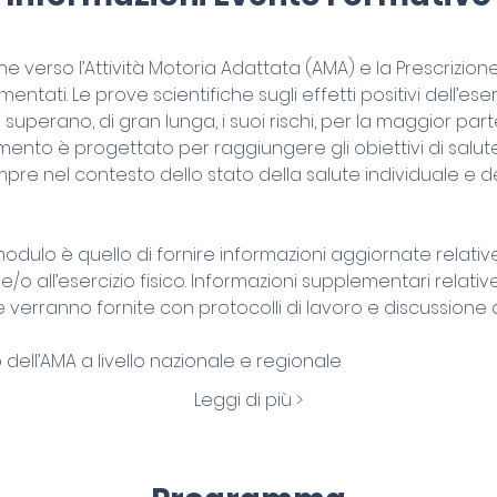
one verso l’Attività Motoria Adattata (AMA) e la Prescrizione d
ti. Le prove scientifiche sugli effetti positivi dell’eserc
ici superano, di gran lunga, i suoi rischi, per la maggior part
to è progettato per raggiungere gli obiettivi di salute e 
pre nel contesto dello stato della salute individuale e de
ulo è quello di fornire informazioni aggiornate relative a
a e/o all’esercizio fisico. Informazioni supplementari relativ
te verranno fornite con protocolli di lavoro e discussione d
 dell’AMA a livello nazionale e regionale
Leggi di più >