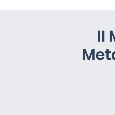
Home
Chi Siamo
Obiettiv
II
Met