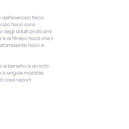
ell’esercizio fisico, 
izio fisico sono 
e degli adulti praticanti. 
di fitness fisica che il 
ll’ambiente fisico e 
i benefici e ai rischi 
e a singole malattie, 
i case report. 