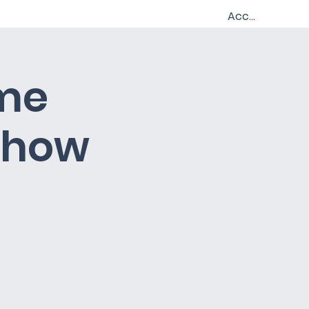
Iscriviti
Contatti
Members
Accedi
ome
 how