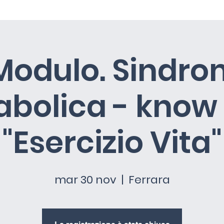
i
Programma
Ammissione
Perchè iscriversi
 Modulo. Sindr
abolica - know
"Esercizio Vita"
mar 30 nov
  |  
Ferrara