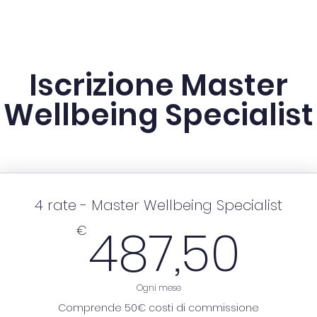
i
Programma
Ammissione
Perchè iscriversi
Iscrizione Master
Wellbeing Specialist
4 rate - Master Wellbeing Specialist
48
487,50
€
Ogni mese
Comprende 50€ costi di commissione